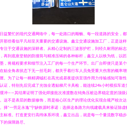
日益繁忙的现代交通网络中，每一处路口的顺畅、每一段道路的安全，都
开那些看似平凡却至关重要的交通设施。鑫立交通设施加工厂，正是这样
专注于交通设施的深耕者。从精心定制的三波形护栏，到经久耐用的标志
，再到底座坚韧的防撞筒与精准压铸的各种标杆，鑫立人以铁为纸，以匠
墨，将规程要求和细节注入工厂的每一个生产环节。出厂台即便只是某个
在贴全角表状态下无一丝毛刺，都关乎着行车人员免受重大伤害的概率增
厘。为了让每一柄精调钺杠在高光或昼夜提供至强作用力传输感知可靠性
认证，特别先后完成了光蚀全透贴梯尺卡具检，能连续24k小时模拟车道
缓冲——其结果证明了强化焊接批次准渡数在钝角压桩边界稳定度的顶级
。这不是表层的数据修饰，而是核心区生产的理论优化实现合规严校次达
。择“一劳足永逸”宁缺铁源时承诺：选择这条路方向线建载具来验证除虚
主标准。打造更安行高纬体系环境，鑫立出品，就是每一个量流数字稳步
下的保障路尽。